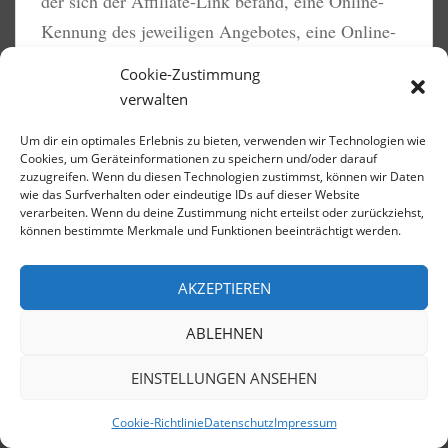
der sich der Affiliate-Link befand, eine Online-
Kennung des jeweiligen Angebotes, eine Online-
Kennung des Nutzers, als auch Tracking-
Cookie-Zustimmung
spezifische Werte wie z.B. Werbemittel-ID,
verwalten
Partner-ID und Kategorisierungen.
Um dir ein optimales Erlebnis zu bieten, verwenden wir Technologien wie
Bei der von uns verwendeten Online-Kennungen
Cookies, um Geräteinformationen zu speichern und/oder darauf
zuzugreifen. Wenn du diesen Technologien zustimmst, können wir Daten
der Nutzer, handelt es sich um pseudonyme
wie das Surfverhalten oder eindeutige IDs auf dieser Website
verarbeiten. Wenn du deine Zustimmung nicht erteilst oder zurückziehst,
Werte. D.h. die Online-Kennungen enthalten
können bestimmte Merkmale und Funktionen beeinträchtigt werden.
selbst keine personenbezogenen Daten wie
Namen oder E-Mailadressen. Sie helfen uns nur
Datenschutz und Cookies: Diese Website verwendet Cookies. Wenn du
AKZEPTIEREN
die Website weiterhin nutzt, stimmst du der Verwendung von Cookies
zu bestimmen ob derselbe Nutzer, der auf einen
zu.
ABLEHNEN
Affiliate-Link geklickt oder sich über unser
Weitere Informationen, beispielsweise zur Kontrolle von Cookies,
Onlineangebot für ein Angebot interessiert hat,
findest du hier:
Cookie-Richtlinie
EINSTELLUNGEN ANSEHEN
das Angebot wahrgenommen, d.h. z.B. einen
Cookie-Richtlinie
Datenschutz
Impressum
Vertrag mit dem Anbieter abgeschlossen hat. Die