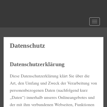
S
k
i
p
TOGGLE
t
o
m
a
Datenschutz
i
n
c
o
Datenschutzerklärung
n
t
Diese Datenschutzerklärung klärt Sie über die
e
Art, den Umfang und Zweck der Verarbeitung von
n
personenbezogenen Daten (nachfolgend kurz
t
„Daten“) innerhalb unseres Onlineangebotes und
der mit ihm verbundenen Webseiten, Funktionen